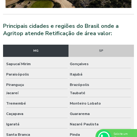
Principais cidades e regiões do Brasil onde a
Agritop atende Retificação de área valor:
MG
SP
Sapucaí Mirim
Gonçalves
Paraisópolis
Itajubá
Piranguçu
Brazópolis
Jacareí
Taubaté
Tremembé
Monteiro Lobato
Caçapava
Guararema
Igaratá
Nazaré Paulista
Solicite um
Santa Branca
Pinda