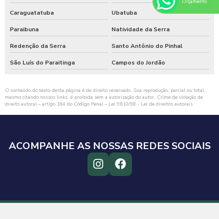
Orçamento
Caraguatatuba
Ubatuba
Paraibuna
Natividade da Serra
Redenção da Serra
Santo Antônio do Pinhal
São Luís do Paraitinga
Campos do Jordão
O conteúdo do texto desta página é de direito reservado. Sua reprodução, parcial ou total,
mesmo citando nossos links, é proibida sem a autorização do autor. Crime de violação de
direito autoral – artigo 184 do Código Penal –
Lei 9610/98 - Lei de direitos autorais
.
ACOMPANHE AS NOSSAS REDES SOCIAIS