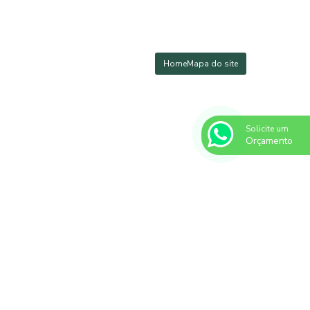
O
Home
Mapa do site
Solicite um
Orçamento