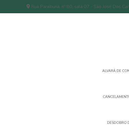
Rua Paraibuna, nº 80, sala 07 - São José Dos C
ALVARÁ DE CO
CANCELAMENT
DESDOBRO D