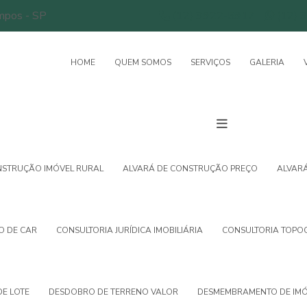
ampos - SP
(12) 3922-5917
(12) 
HOME
QUEM SOMOS
SERVIÇOS
GALERIA
NSTRUÇÃO IMÓVEL RURAL
ALVARÁ DE CONSTRUÇÃO PREÇO
ALVAR
O DE CAR
CONSULTORIA JURÍDICA IMOBILIÁRIA
CONSULTORIA TOPO
E LOTE
DESDOBRO DE TERRENO VALOR
DESMEMBRAMENTO DE IMÓ