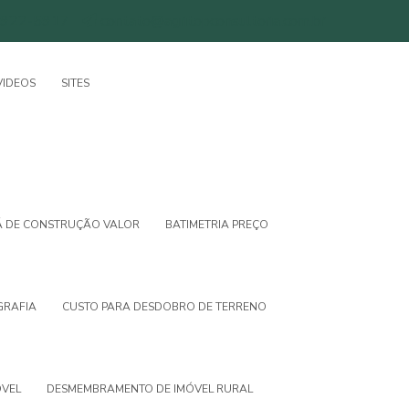
3922-5917
contato@agritopconsultoria.com.br
VIDEOS
SITES
Á DE CONSTRUÇÃO VALOR
BATIMETRIA PREÇO
GRAFIA
CUSTO PARA DESDOBRO DE TERRENO
VEL
DESMEMBRAMENTO DE IMÓVEL RURAL