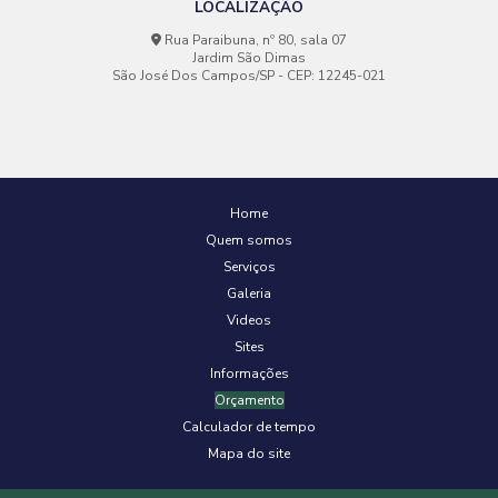
LOCALIZAÇÃO
Rua Paraibuna, nº 80, sala 07
Jardim São Dimas
São José Dos Campos/SP - CEP: 12245-021
Home
Quem somos
Serviços
Galeria
Videos
Sites
Informações
Orçamento
Calculador de tempo
Mapa do site