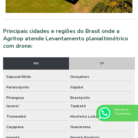
Principais cidades e regiões do Brasil onde a
Agritop atende Levantamento planialtimétrico
com drone:
MG
SP
Sapucaí Mirim
Gonçalves
Paraisópolis
Itajubá
Piranguçu
Brazópolis
Jacareí
Taubaté
Solicite um
Orçamento
Tremembé
Monteiro Lobato
Caçapava
Guararema
Igaratá
Nazaré Paulista