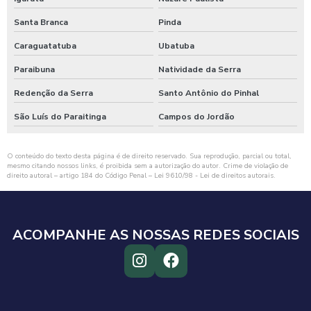
Santa Branca
Pinda
Caraguatatuba
Ubatuba
Paraibuna
Natividade da Serra
Redenção da Serra
Santo Antônio do Pinhal
São Luís do Paraitinga
Campos do Jordão
O conteúdo do texto desta página é de direito reservado. Sua reprodução, parcial ou total,
mesmo citando nossos links, é proibida sem a autorização do autor. Crime de violação de
direito autoral – artigo 184 do Código Penal –
Lei 9610/98 - Lei de direitos autorais
.
ACOMPANHE AS NOSSAS REDES SOCIAIS