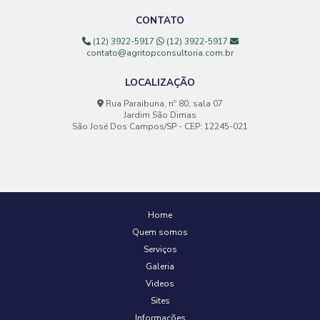
CONTATO
(12) 3922-5917
(12) 3922-5917
contato@agritopconsultoria.com.br
LOCALIZAÇÃO
Rua Paraibuna, nº 80, sala 07
Jardim São Dimas
São José Dos Campos/SP - CEP: 12245-021
Home
Quem somos
Serviços
Galeria
Videos
Sites
Informações