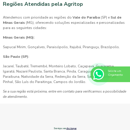
Regiões Atendidas pela Agritop
Atendemos com prioridade as regiões do
Vale do Paraíba
(SP) e
Sul de
Minas Gerais
(MG), oferecendo soluções especializadas e personalizadas
para as seguintes cidades:
Minas Gerais (MG):
Sapucaí Mirim, Gonçalves, Paraisópolis, Itajubá, Piranguçu, Brazópolis.
São Paulo (SP):
Jacareí, Taubaté, Tremembé, Monteiro Lobato, Caçapava, Guararema,
Igaratá, Nazaré Paulista, Santa Branca, Pinda, Caraguatatuba, Ubatuba,
Solicite um
Orçamento
Paraibuna, Natividade da Serra, Redenção da Serra, Santo Antônio do
Pinhal, São Luís do Paraitinga, Campos do Jordão.
Se a sua região está próxima, entre em contato para verificarmos a possibilidade
de atendimento.
Serviços em
destaque