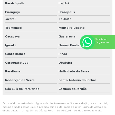
Paraisópolis
Itajubá
Piranguçu
Brazópolis
Jacareí
Taubaté
Tremembé
Monteiro Lobato
Caçapava
Guararema
Solicite um
Orçamento
Igaratá
Nazaré Paulista
Santa Branca
Pinda
Caraguatatuba
Ubatuba
Paraibuna
Natividade da Serra
Redenção da Serra
Santo Antônio do Pinhal
São Luís do Paraitinga
Campos do Jordão
O conteúdo do texto desta página é de direito reservado. Sua reprodução, parcial ou total,
mesmo citando nossos links, é proibida sem a autorização do autor. Crime de violação de
direito autoral – artigo 184 do Código Penal –
Lei 9610/98 - Lei de direitos autorais
.