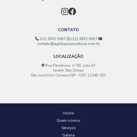
CONTATO
(12) 3922-5917
(12) 3922-5917
contato@agritopconsultoria.com.br
LOCALIZAÇÃO
Rua Paraibuna, nº 80, sala 07
Jardim São Dimas
São José Dos Campos/SP - CEP: 12245-021
Home
Quem somos
Serviços
Galeria