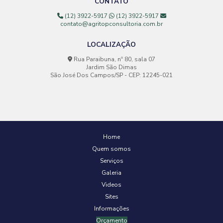
CONTATO
(12) 3922-5917
(12) 3922-5917
contato@agritopconsultoria.com.br
LOCALIZAÇÃO
Rua Paraibuna, nº 80, sala 07
Jardim São Dimas
São José Dos Campos/SP - CEP: 12245-021
Home
Quem somos
Serviços
Galeria
Videos
Sites
Informações
Orçamento