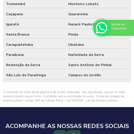
Tremembé
Monteiro Lobato
Caçapava
Guararema
Igaratá
Nazaré Paulista
Solicite um
Orçamento
Santa Branca
Pinda
Caraguatatuba
Ubatuba
Paraibuna
Natividade da Serra
Redenção da Serra
Santo Antônio do Pinhal
São Luís do Paraitinga
Campos do Jordão
O conteúdo do texto desta página é de direito reservado. Sua reprodução, parcial ou total,
mesmo citando nossos links, é proibida sem a autorização do autor. Crime de violação de
direito autoral – artigo 184 do Código Penal –
Lei 9610/98 - Lei de direitos autorais
.
ACOMPANHE AS NOSSAS REDES SOCIAIS