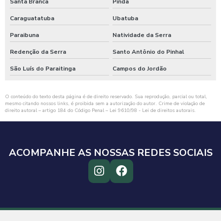
Santa Branca
Pinda
Caraguatatuba
Ubatuba
Paraibuna
Natividade da Serra
Redenção da Serra
Santo Antônio do Pinhal
São Luís do Paraitinga
Campos do Jordão
O conteúdo do texto desta página é de direito reservado. Sua reprodução, parcial ou total,
mesmo citando nossos links, é proibida sem a autorização do autor. Crime de violação de
direito autoral – artigo 184 do Código Penal –
Lei 9610/98 - Lei de direitos autorais
.
ACOMPANHE AS NOSSAS REDES SOCIAIS