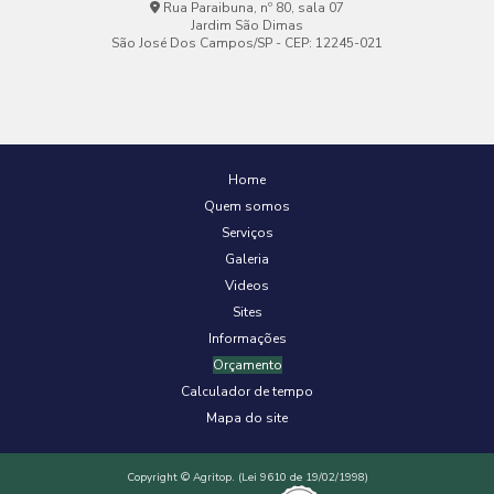
Rua Paraibuna, nº 80, sala 07
Jardim São Dimas
São José Dos Campos/SP - CEP: 12245-021
Home
Quem somos
Serviços
Galeria
Videos
Sites
Informações
Orçamento
Calculador de tempo
Mapa do site
Copyright © Agritop. (Lei 9610 de 19/02/1998)