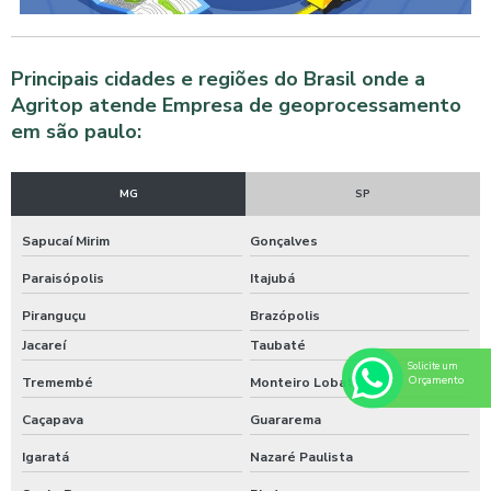
Principais cidades e regiões do Brasil onde a
Agritop atende Empresa de geoprocessamento
em são paulo:
MG
SP
Sapucaí Mirim
Gonçalves
Paraisópolis
Itajubá
Piranguçu
Brazópolis
Jacareí
Taubaté
Solicite um
Orçamento
Tremembé
Monteiro Lobato
Caçapava
Guararema
Igaratá
Nazaré Paulista